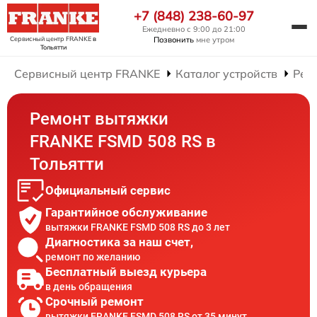
+7 (848) 238-60-97
Ежедневно с 9:00 до 21:00
Сервисный центр FRANKE
в
Позвонить
мне утром
Тольятти
Сервисный центр FRANKE
Каталог устройств
Рем
Ремонт вытяжки
FRANKE FSMD 508 RS в
Тольятти
Официальный сервис
Гарантийное обслуживание
вытяжки FRANKE FSMD 508 RS до 3 лет
Диагностика за наш счет,
ремонт по желанию
Бесплатный выезд курьера
в день обращения
Срочный ремонт
вытяжки FRANKE FSMD 508 RS от 35 минут