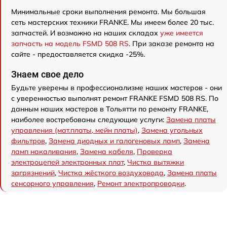
Минимальные сроки выполнения ремонта. Мы большая
сеть мастерских техники FRANKE. Мы имеем более 20 тыс.
запчастей. И возможно на наших складах
уже имеется
запчасть на модель FSMD 508 RS
. При заказе ремонта на
сайте - предоставляется скидка -25%.
Знаем свое дело
Будьте уверены в профессионализме наших мастеров - они
с уверенностью выполнят ремонт FRANKE FSMD 508 RS. По
данным наших мастеров в Тольятти по ремонту FRANKE,
наиболее востребованы следующие услуги:
Замена платы
управления (мат.платы, мейн платы)
,
Замена угольных
фильтров
,
Замена диодных и галогеновых ламп
,
Замена
ламп накаливания
,
Замена кабеля
,
Проверка
электроцепей электронных плат
,
Чистка вытяжки
загрязнений
,
Чистка жёсткого воздуховода
,
Замена платы
сенсорного управления
,
Ремонт электропроводки
.