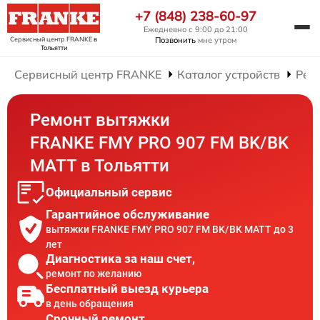
+7 (848) 238-60-97
Ежедневно с 9:00 до 21:00
Сервисный центр FRANKE
в
Позвонить
мне утром
Тольятти
Сервисный центр FRANKE
Каталог устройств
Рем
Ремонт вытяжки
FRANKE FMY PRO 907 FM BK/BK
MATT в Тольятти
Официальный сервис
Гарантийное обслуживание
вытяжки FRANKE FMY PRO 907 FM BK/BK MATT до 3
лет
Диагностика за наш счет,
ремонт по желанию
Бесплатный выезд курьера
в день обращения
Срочный ремонт