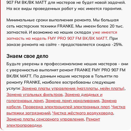
907 FM BK/BK MATT для мастеров не будет новой задачей.
На все виды проведенных работ у нас имеется гарантия.
Минимальные сроки выполнения ремонта. Мы большая
сеть мастерских техники FRANKE. Мы имеем более 20 тыс.
запчастей. И возможно на наших складах
уже имеется
запчасть на модель FMY PRO 907 FM BK/BK MATT
. При
заказе ремонта на сайте - предоставляется скидка -25%.
Знаем свое дело
Будьте уверены в профессионализме наших мастеров - они
с уверенностью выполнят ремонт FRANKE FMY PRO 907 FM
BK/BK MATT. По данным наших мастеров в Тольятти по
ремонту FRANKE, наиболее востребованы следующие
услуги:
Замена платы управления (мат.платы, мейн платы)
,
Замена угольных фильтров
,
Замена диодных и
галогеновых ламп
,
Замена ламп накаливания
,
Замена
кабеля
,
Проверка электроцепей электронных плат
,
Чистка
вытяжки загрязнений
,
Чистка жёсткого воздуховода
,
Замена платы сенсорного управления
,
Ремонт
электропроводки
.