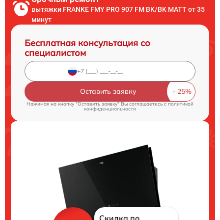
вытяжки FRANKE FMY PRO 907 FM BK/BK MATT от 35
минут
Бесплатная консультация со
специалистом
Оставить заявку
Нажимая на кнопку "Оставить заявку" Вы соглашаетесь c
политикой
конфиденциальности
Скидка по