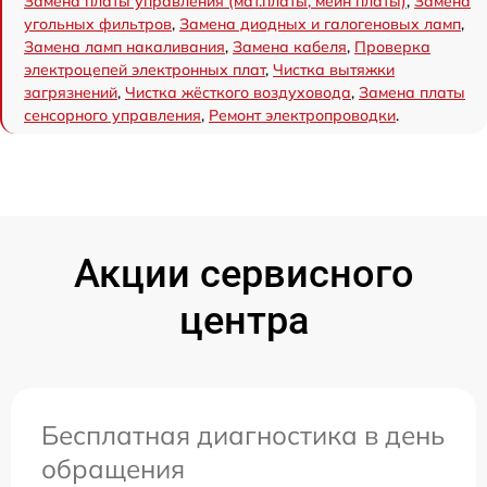
Замена платы управления (мат.платы, мейн платы)
,
Замена
угольных фильтров
,
Замена диодных и галогеновых ламп
,
Замена ламп накаливания
,
Замена кабеля
,
Проверка
электроцепей электронных плат
,
Чистка вытяжки
загрязнений
,
Чистка жёсткого воздуховода
,
Замена платы
сенсорного управления
,
Ремонт электропроводки
.
Акции сервисного
центра
Бесплатная диагностика в день
обращения