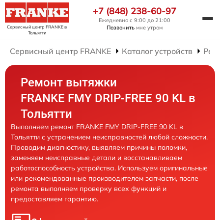
+7 (848) 238-60-97
Ежедневно с 9:00 до 21:00
Сервисный центр FRANKE
в
Позвонить
мне утром
Тольятти
Сервисный центр FRANKE
Каталог устройств
Рем
Ремонт вытяжки
FRANKE FMY DRIP-FREE 90 KL в
Тольятти
Выполняем ремонт FRANKE FMY DRIP-FREE 90 KL в
Тольятти с устранением неисправностей любой сложности.
Проводим диагностику, выявляем причины поломки,
заменяем неисправные детали и восстанавливаем
работоспособность устройства. Используем оригинальные
или рекомендованные производителем запчасти, после
ремонта выполняем проверку всех функций и
предоставляем гарантию.