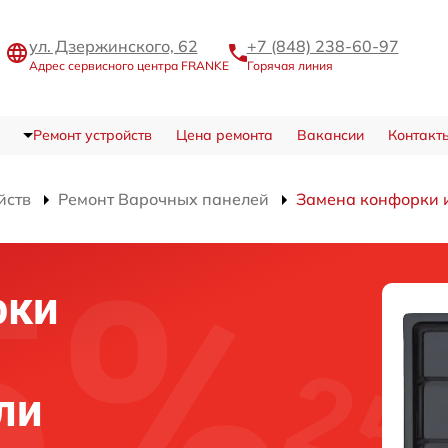
ул. Дзержинского, 62
+7 (848) 238-60-97
Адрес сервисного центра FRANKE
Горячая линия
Ремонт устройств
Цена ремонта
Вакансии
Контакт
йств
Ремонт Варочных панелей
Замена конфорки 
рки
ли