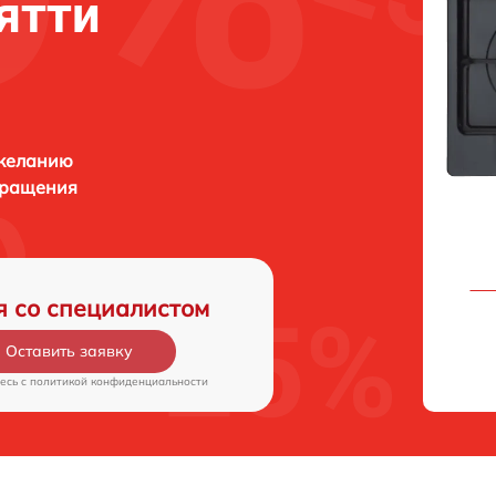
ятти
 желанию
бращения
я со специалистом
Оставить заявку
есь c
политикой конфиденциальности