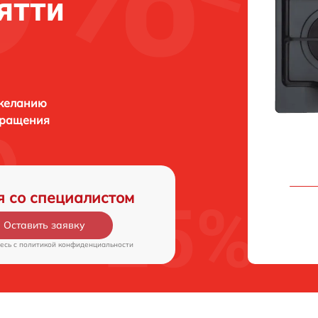
ятти
 желанию
бращения
я со специалистом
Оставить заявку
есь c
политикой конфиденциальности