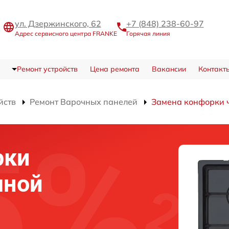
ул. Дзержинского, 62
+7 (848) 238-60-97
Адрес сервисного центра FRANKE
Горячая линия
Ремонт устройств
Цена ремонта
Вакансии
Контакт
йств
Ремонт Варочных панелей
Замена конфорки 
рки
чной