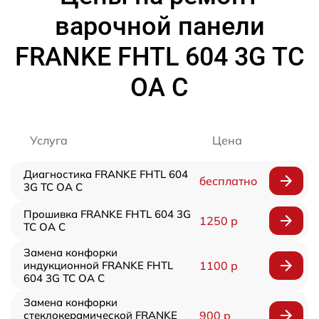
варочной панели
FRANKE FHTL 604 3G TC
OA C
Услуга
Цена
Диагностика FRANKE FHTL 604
бесплатно
3G TC OA C
Прошивка FRANKE FHTL 604 3G
1250 р
TC OA C
Замена конфорки
индукционной FRANKE FHTL
1100 р
604 3G TC OA C
Замена конфорки
стеклокерамической FRANKE
900 р