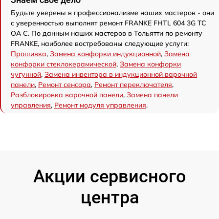
Будьте уверены в профессионализме наших мастеров - они
с уверенностью выполнят ремонт FRANKE FHTL 604 3G TC
OA C. По данным наших мастеров в Тольятти по ремонту
FRANKE, наиболее востребованы следующие услуги:
Прошивка
,
Замена конфорки индукционной
,
Замена
конфорки стеклокерамической
,
Замена конфорки
чугунной
,
Замена инвентора в индукционной варочной
панели
,
Ремонт сенсора
,
Ремонт переключателя
,
Разблокировка варочной панели
,
Замена панели
управления
,
Ремонт модуля управления
.
Акции сервисного
центра