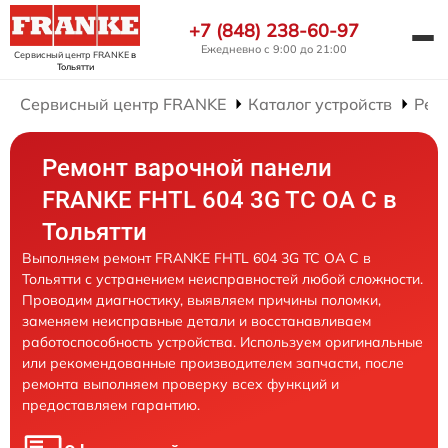
+7 (848) 238-60-97
Ежедневно с 9:00 до 21:00
Сервисный центр FRANKE
в
Тольятти
Сервисный центр FRANKE
Каталог устройств
Рем
Ремонт варочной панели
FRANKE FHTL 604 3G TC OA C в
Тольятти
Выполняем ремонт FRANKE FHTL 604 3G TC OA C в
Тольятти с устранением неисправностей любой сложности.
Проводим диагностику, выявляем причины поломки,
заменяем неисправные детали и восстанавливаем
работоспособность устройства. Используем оригинальные
или рекомендованные производителем запчасти, после
ремонта выполняем проверку всех функций и
предоставляем гарантию.