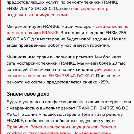
предоставляющих услуги по ремонту техники FRANKE
FHSM 755 4G DC XS C. Однако
наш сервис-центр
выделяется преимуществами
.
Мы ремонтируем FRANKE. Наши мастера -
специалисты по
ремонту техники FRANKE
. Восстановить модель FHSM 755
4G DC XS C для мастеров не будет новой задачей. На все
виды проведенных работ у нас имеется гарантия.
Минимальные сроки выполнения ремонта. Мы большая
сеть мастерских техники FRANKE. Мы имеем более 20 тыс.
запчастей. И возможно на наших складах
уже имеется
запчасть на модель FHSM 755 4G DC XS C
. При заказе
ремонта на сайте - предоставляется скидка -25%.
Знаем свое дело
Будьте уверены в профессионализме наших мастеров - они
с уверенностью выполнят ремонт FRANKE FHSM 755 4G DC
XS C. По данным наших мастеров в Тольятти по ремонту
FRANKE, наиболее востребованы следующие услуги:
Прошивка
,
Замена конфорки индукционной
,
Замена
конфорки стеклокерамической
,
Замена конфорки