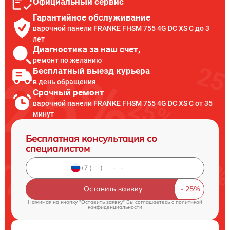
Официальный сервис
Гарантийное обслуживание
варочной панели FRANKE FHSM 755 4G DC XS C до 3
лет
Диагностика за наш счет,
ремонт по желанию
Бесплатный выезд курьера
в день обращения
Срочный ремонт
варочной панели FRANKE FHSM 755 4G DC XS C от 35
минут
Бесплатная консультация со
специалистом
Оставить заявку
Нажимая на кнопку "Оставить заявку" Вы соглашаетесь c
политикой
конфиденциальности