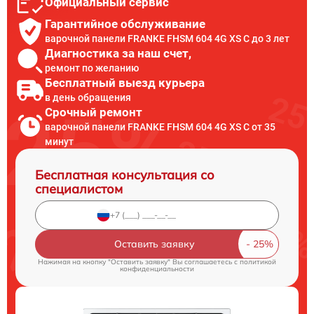
Официальный сервис
Гарантийное обслуживание
варочной панели FRANKE FHSM 604 4G XS C до 3 лет
Диагностика за наш счет,
ремонт по желанию
Бесплатный выезд курьера
в день обращения
Срочный ремонт
варочной панели FRANKE FHSM 604 4G XS C от 35
минут
Бесплатная консультация со
специалистом
Оставить заявку
Нажимая на кнопку "Оставить заявку" Вы соглашаетесь c
политикой
конфиденциальности