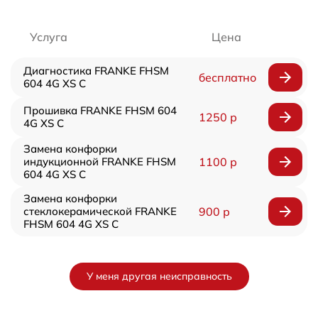
Услуга
Цена
Диагностика FRANKE FHSM
бесплатно
604 4G XS C
Прошивка FRANKE FHSM 604
1250 р
4G XS C
Замена конфорки
индукционной FRANKE FHSM
1100 р
604 4G XS C
Замена конфорки
стеклокерамической FRANKE
900 р
FHSM 604 4G XS C
У меня другая неисправность