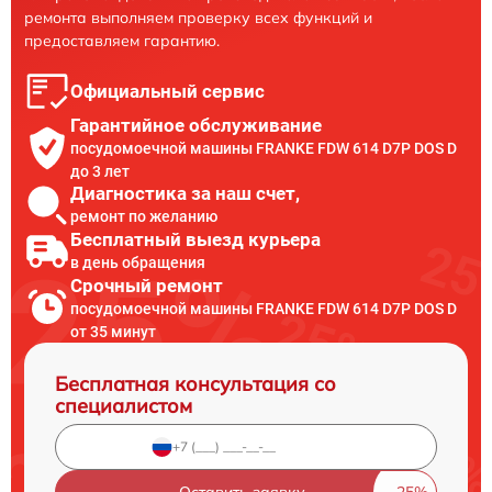
ремонта выполняем проверку всех функций и
предоставляем гарантию.
Официальный сервис
Гарантийное обслуживание
посудомоечной машины FRANKE FDW 614 D7P DOS D
до 3 лет
Диагностика за наш счет,
ремонт по желанию
Бесплатный выезд курьера
в день обращения
Срочный ремонт
посудомоечной машины FRANKE FDW 614 D7P DOS D
от 35 минут
Бесплатная консультация со
специалистом
Оставить заявку