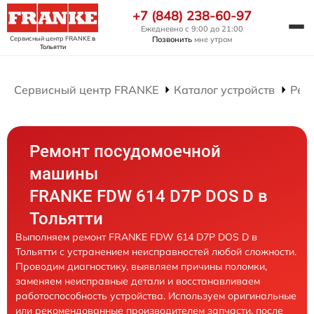
+7 (848) 238-60-97
Ежедневно с 9:00 до 21:00
Сервисный центр FRANKE
в
Позвонить
мне утром
Тольятти
Сервисный центр FRANKE
Каталог устройств
Рем
Ремонт посудомоечной
машины
FRANKE FDW 614 D7P DOS D в
Тольятти
Выполняем ремонт FRANKE FDW 614 D7P DOS D в
Тольятти с устранением неисправностей любой сложности.
Проводим диагностику, выявляем причины поломки,
заменяем неисправные детали и восстанавливаем
работоспособность устройства. Используем оригинальные
или рекомендованные производителем запчасти, после