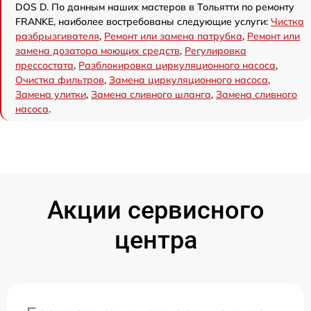
DOS D. По данным наших мастеров в Тольятти по ремонту
FRANKE, наиболее востребованы следующие услуги:
Чистка
разбрызгивателя
,
Ремонт или замена патрубка
,
Ремонт или
замена дозатора моющих средств
,
Регулировка
прессостата
,
Разблокировка циркуляционного насоса
,
Очистка фильтров
,
Замена циркуляционного насоса
,
Замена улитки
,
Замена сливного шланга
,
Замена сливного
насоса
.
Акции сервисного
центра