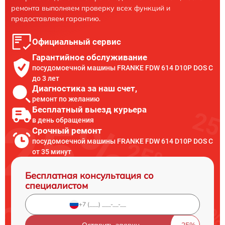
ремонта выполняем проверку всех функций и
предоставляем гарантию.
Официальный сервис
Гарантийное обслуживание
посудомоечной машины FRANKE FDW 614 D10P DOS C
до 3 лет
Диагностика за наш счет,
ремонт по желанию
Бесплатный выезд курьера
в день обращения
Срочный ремонт
посудомоечной машины FRANKE FDW 614 D10P DOS C
от 35 минут
Бесплатная консультация со
специалистом
Оставить заявку