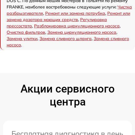
DOS C. По данным наших мастеров в Тольятти по ремонту
FRANKE, наиболее востребованы следующие услуги:
Чистка
разбрызгивателя
,
Ремонт или замена патрубка
,
Ремонт или
замена дозатора моющих средств
,
Регулировка
прессостата
,
Разблокировка циркуляционного насоса
,
Очистка фильтров
,
Замена циркуляционного насоса
,
Замена улитки
,
Замена сливного шланга
,
Замена сливного
насоса
.
Акции сервисного
центра
Бесплатная диагностика в день