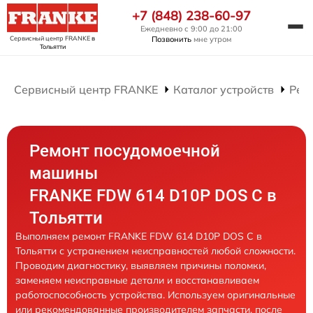
+7 (848) 238-60-97
Ежедневно с 9:00 до 21:00
Сервисный центр FRANKE
в
Позвонить
мне утром
Тольятти
Сервисный центр FRANKE
Каталог устройств
Рем
Ремонт посудомоечной
машины
FRANKE FDW 614 D10P DOS C в
Тольятти
Выполняем ремонт FRANKE FDW 614 D10P DOS C в
Тольятти с устранением неисправностей любой сложности.
Проводим диагностику, выявляем причины поломки,
заменяем неисправные детали и восстанавливаем
работоспособность устройства. Используем оригинальные
или рекомендованные производителем запчасти, после