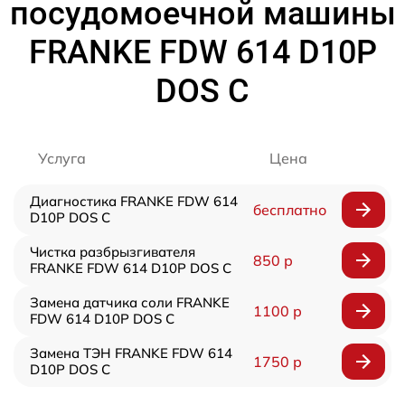
посудомоечной машины
FRANKE FDW 614 D10P
DOS C
Услуга
Цена
Диагностика FRANKE FDW 614
бесплатно
D10P DOS C
Чистка разбрызгивателя
850 р
FRANKE FDW 614 D10P DOS C
Замена датчика соли FRANKE
1100 р
FDW 614 D10P DOS C
Замена ТЭН FRANKE FDW 614
1750 р
D10P DOS C