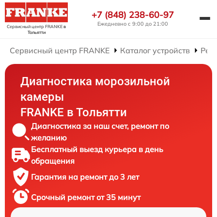
+7 (848) 238-60-97
Ежедневно с 9:00 до 21:00
Сервисный центр FRANKE
в
Тольятти
Сервисный центр FRANKE
Каталог устройств
Рем
Диагностика морозильной
камеры
FRANKE в Тольятти
Диагностика за наш счет, ремонт по
желанию
Бесплатный выезд курьера в день
обращения
Гарантия на ремонт до 3 лет
Срочный ремонт от 35 минут