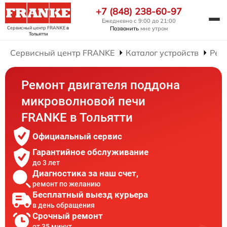
+7 (848) 238-60-97
Ежедневно с 9:00 до 21:00
Сервисный центр FRANKE
в
Позвонить
мне утром
Тольятти
Сервисный центр FRANKE
Каталог устройств
Рем
Ремонт двигателя поддона
микроволновой печи
FRANKE в Тольятти
Официальный сервис
Гарантийное обслуживание
до 3 лет
Диагностика за наш счет,
ремонт по желанию
Бесплатный выезд курьера
в день обращения
Срочный ремонт
от 35 минут