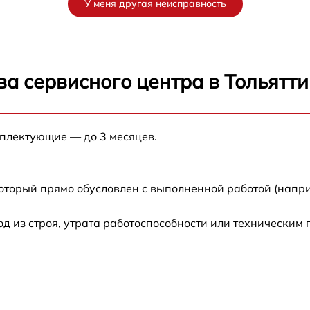
У меня другая неисправность
от 60 мин
от 60 мин
а сервисного центра в Тольятти
G
от 60 мин
мплектующие — до 3 месяцев.
от 60 мин
от 60 мин
который прямо обусловлен с выполненной работой (напр
0
от 60 мин
 из строя, утрата работоспособности или техническим
от 60 мин
50
от 60 мин