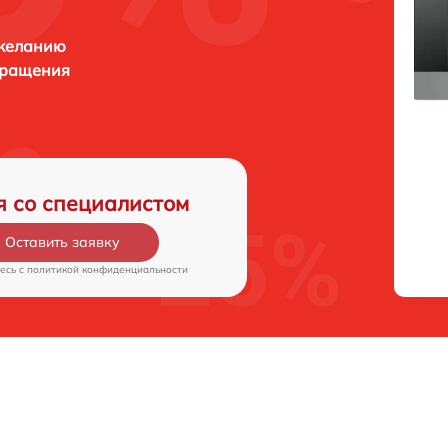
 желанию
бращения
я со специалистом
Оставить заявку
есь c
политикой конфиденциальности