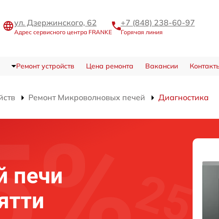
ул. Дзержинского, 62
+7 (848) 238-60-97
Адрес сервисного центра FRANKE
Горячая линия
Ремонт устройств
Цена ремонта
Вакансии
Контакт
йств
Ремонт Микроволновых печей
Диагностика
й печи
ятти