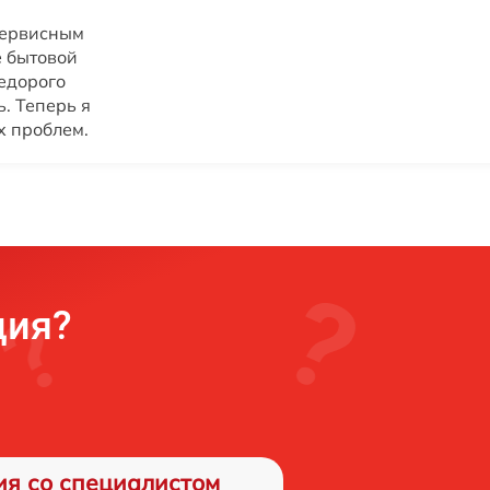
сервисным
 бытовой
недорого
. Теперь я
х проблем.
ция?
ия со специалистом