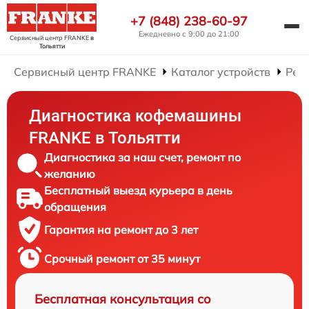
+7 (848) 238-60-97
Ежедневно с 9:00 до 21:00
Сервисный центр FRANKE
в
Тольятти
Сервисный центр FRANKE
Каталог устройств
Рем
Диагностика кофемашины
FRANKE в Тольятти
Диагностика за наш счет, ремонт по
желанию
Бесплатный выезд курьера в день
обращения
Гарантия на ремонт до 3 лет
Срочный ремонт от 35 минут
Бесплатная консультация со