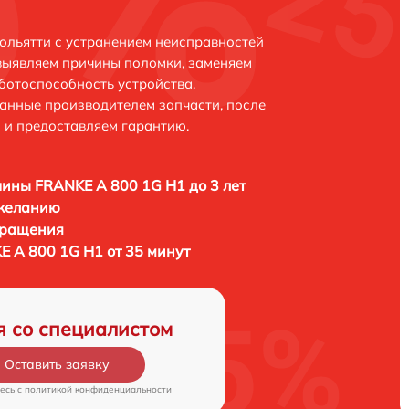
ольятти с устранением неисправностей
выявляем причины поломки, заменяем
ботоспособность устройства.
анные производителем запчасти, после
 и предоставляем гарантию.
ны FRANKE A 800 1G H1 до 3 лет
 желанию
бращения
 A 800 1G H1 от 35 минут
я со специалистом
Оставить заявку
есь c
политикой конфиденциальности