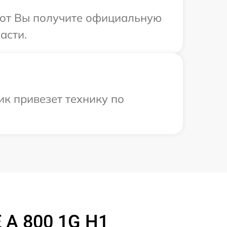
абот Вы получите официальную
асти.
к привезет технику по
A 800 1G H1