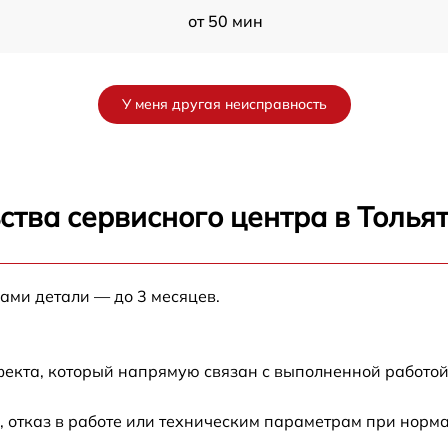
от 50 мин
от 55 мин
У меня другая неисправность
от 55 мин
G
от 45 мин
ства сервисного центра в Толья
от 45 мин
нами детали — до 3 месяцев.
от 50 мин
от 55 мин
фекта, который напрямую связан с выполненной работой
от 50 мин
 отказ в работе или техническим параметрам при норм