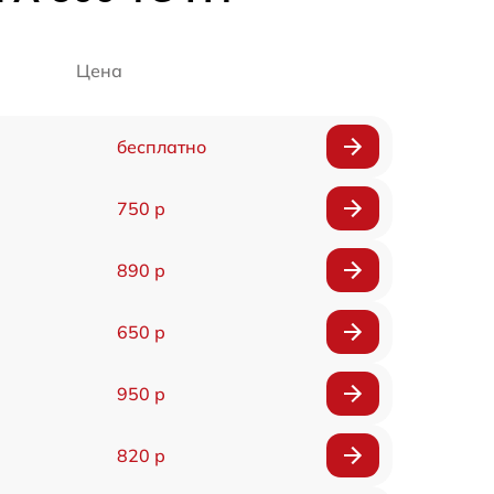
Цена
бесплатно
750 р
890 р
650 р
950 р
820 р