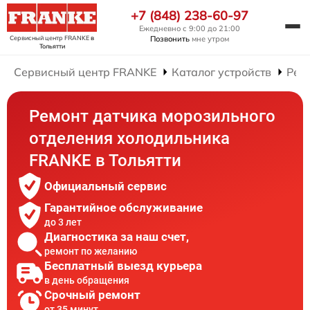
+7 (848) 238-60-97
Ежедневно с 9:00 до 21:00
Сервисный центр FRANKE
в
Позвонить
мне утром
Тольятти
Сервисный центр FRANKE
Каталог устройств
Рем
Ремонт датчика морозильного
отделения холодильника
FRANKE в Тольятти
Официальный сервис
Гарантийное обслуживание
до 3 лет
Диагностика за наш счет,
ремонт по желанию
Бесплатный выезд курьера
в день обращения
Срочный ремонт
от 35 минут