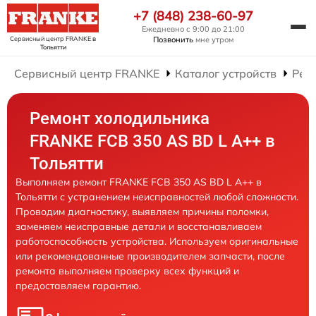
+7 (848) 238-60-97
Ежедневно с 9:00 до 21:00
Сервисный центр FRANKE
в
Позвонить
мне утром
Тольятти
Сервисный центр FRANKE
Каталог устройств
Рем
Ремонт холодильника
FRANKE FCB 350 AS BD L A++ в
Тольятти
Выполняем ремонт FRANKE FCB 350 AS BD L A++ в
Тольятти с устранением неисправностей любой сложности.
Проводим диагностику, выявляем причины поломки,
заменяем неисправные детали и восстанавливаем
работоспособность устройства. Используем оригинальные
или рекомендованные производителем запчасти, после
ремонта выполняем проверку всех функций и
предоставляем гарантию.