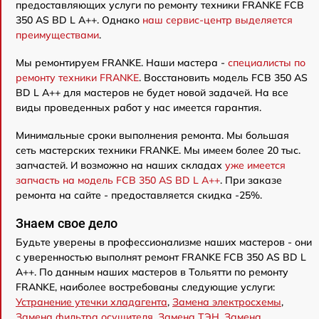
предоставляющих услуги по ремонту техники FRANKE FCB
350 AS BD L A++. Однако
наш сервис-центр выделяется
преимуществами
.
Мы ремонтируем FRANKE. Наши мастера -
специалисты по
ремонту техники FRANKE
. Восстановить модель FCB 350 AS
BD L A++ для мастеров не будет новой задачей. На все
виды проведенных работ у нас имеется гарантия.
Минимальные сроки выполнения ремонта. Мы большая
сеть мастерских техники FRANKE. Мы имеем более 20 тыс.
запчастей. И возможно на наших складах
уже имеется
запчасть на модель FCB 350 AS BD L A++
. При заказе
ремонта на сайте - предоставляется скидка -25%.
Знаем свое дело
Будьте уверены в профессионализме наших мастеров - они
с уверенностью выполнят ремонт FRANKE FCB 350 AS BD L
A++. По данным наших мастеров в Тольятти по ремонту
FRANKE, наиболее востребованы следующие услуги:
Устранение утечки хладагента
,
Замена электросхемы
,
Замена фильтра осушителя
,
Замена ТЭН
,
Замена