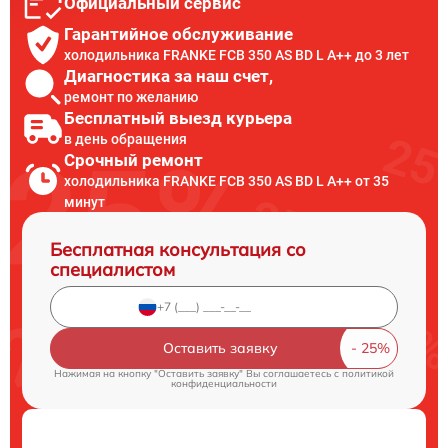
Официальный сервис
Гарантийное обслуживание
холодильника FRANKE FCB 350 AS BD L A++ до 3 лет
Диагностика за наш счет,
ремонт по желанию
Бесплатный выезд курьера
в день обращения
Срочный ремонт
холодильника FRANKE FCB 350 AS BD L A++ от 35
минут
Бесплатная консультация со
специалистом
Оставить заявку
Нажимая на кнопку "Оставить заявку" Вы соглашаетесь c
политикой
конфиденциальности