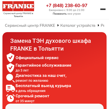
+7 (848) 238-60-97
Ежедневно с 9:00 до 21:00
Сервисный центр FRANKE
в
Позвонить
мне утром
Тольятти
Сервисный центр FRANKE
Каталог устройств
Рем
Замена ТЭН духового шкафа
FRANKE в Тольятти
Официальный сервис
Гарантийное обслуживание
до 3 лет
Диагностика за наш счет,
ремонт по желанию
Бесплатный выезд курьера
в день обращения
Срочный ремонт
от 35 минут