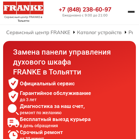
+7 (848) 238-60-97
Ежедневно с 9:00 до 21:00
Сервисный центр FRANKE
в
Тольятти
Сервисный центр FRANKE
Каталог устройств
Рем
Замена панели управления
духового шкафа
FRANKE в Тольятти
Официальный сервис
Гарантийное обслуживание
до 3 лет
Диагностика за наш счет,
ремонт по желанию
Бесплатный выезд курьера
в день обращения
Срочный ремонт
от 35 минут