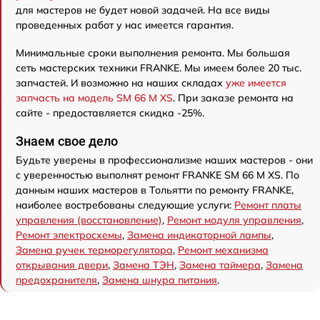
для мастеров не будет новой задачей. На все виды
проведенных работ у нас имеется гарантия.
Минимальные сроки выполнения ремонта. Мы большая
сеть мастерских техники FRANKE. Мы имеем более 20 тыс.
запчастей. И возможно на наших складах
уже имеется
запчасть на модель SM 66 M XS
. При заказе ремонта на
сайте - предоставляется скидка -25%.
Знаем свое дело
Будьте уверены в профессионализме наших мастеров - они
с уверенностью выполнят ремонт FRANKE SM 66 M XS. По
данным наших мастеров в Тольятти по ремонту FRANKE,
наиболее востребованы следующие услуги:
Ремонт платы
управления (восстановление)
,
Ремонт модуля управления
,
Ремонт электросхемы
,
Замена индикаторной лампы
,
Замена ручек терморегулятора
,
Ремонт механизма
открывания двери
,
Замена ТЭН
,
Замена таймера
,
Замена
предохранителя
,
Замена шнура питания
.