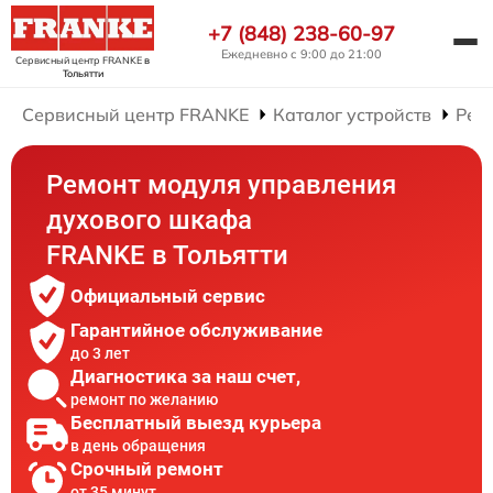
+7 (848) 238-60-97
Ежедневно с 9:00 до 21:00
Сервисный центр FRANKE
в
Тольятти
Сервисный центр FRANKE
Каталог устройств
Рем
Ремонт модуля управления
духового шкафа
FRANKE в Тольятти
Официальный сервис
Гарантийное обслуживание
до 3 лет
Диагностика за наш счет,
ремонт по желанию
Бесплатный выезд курьера
в день обращения
Срочный ремонт
от 35 минут