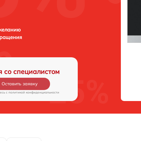
 желанию
бращения
я со специалистом
Оставить заявку
есь c
политикой конфиденциальности