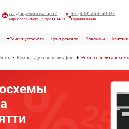
ул. Дзержинского, 62
+7 (848) 238-60-97
Адрес сервисного центра FRANKE
Горячая линия
Ремонт устройств
Цена ремонта
Вакансии
Контакт
йств
Ремонт Духовых шкафов
Ремонт электросхем
росхемы
фа
ятти