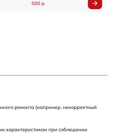
500 р
1200 р
500 р
700 р
500 р
900 р
1500 р
енного ремонта (например, некорректный
ным характеристикам при соблюдении