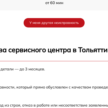
от 60 мин
от 60 мин
У меня другая неисправность
от 60 мин
от 60 мин
а сервисного центра в Тольятти
от 60 мин
T
 детали — до 3 месяцев.
от 60 мин
от 60 мин
авности, который прямо обусловлен с качеством провед
из строя, отказ в работе или несоответствие заявлен